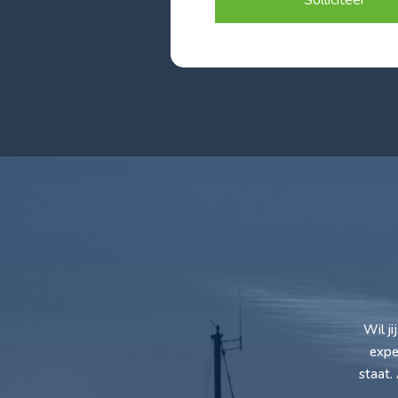
Solliciteer
Wil j
expe
staat.