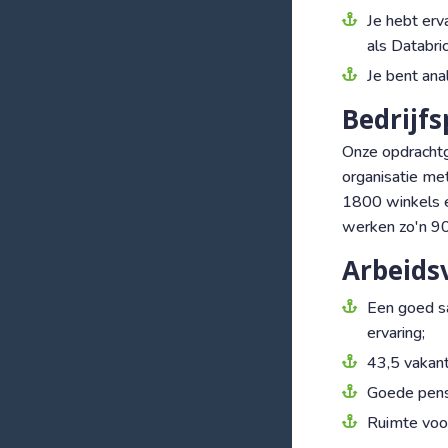
Je hebt erv
als Databri
Je bent ana
Bedrijfs
Onze opdrachtg
organisatie me
1800 winkels e
werken zo'n 90
Arbeids
Een goed sa
ervaring;
43,5 vakant
Goede pens
Ruimte voor