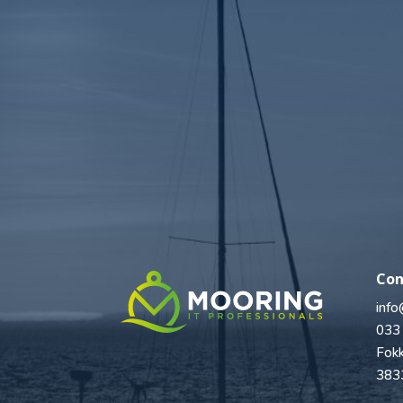
Con
info
033
Fokk
383