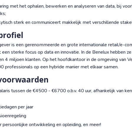
aring met het ophalen, bewerken en analyseren van data, bij voo
cks;
lytisch sterk en communiceert makkelijk met verschillende stak
profiel
ever is een gerenommeerde en grote internationale retail/e-c
t een sterke focus op data en innovatie. In de Benelux hebben z
n 4 miljoen klanten. Op het hoofdkantoor in de omgeving van V
0 professionals op een hybride manier met elkaar samen.
voorwaarden
laris tussen de €4500 - €6700 o.b.v. 40 uur, afhankelijk van ken
iedagen per jaar
ioenregeling
 persoonlijke ontwikkeling en opleiding, en meer!