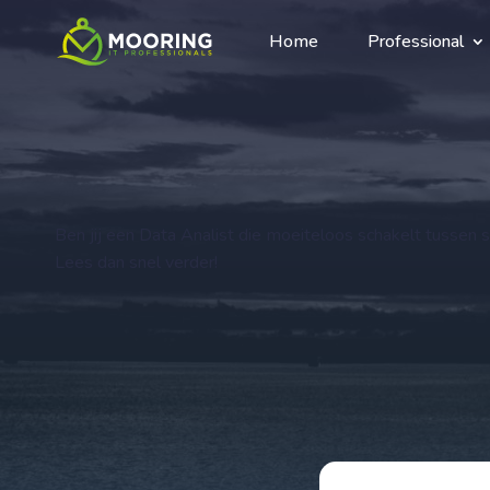
Home
Professional
Ben jij een Data Analist die moeiteloos schakelt tussen 
Lees dan snel verder!