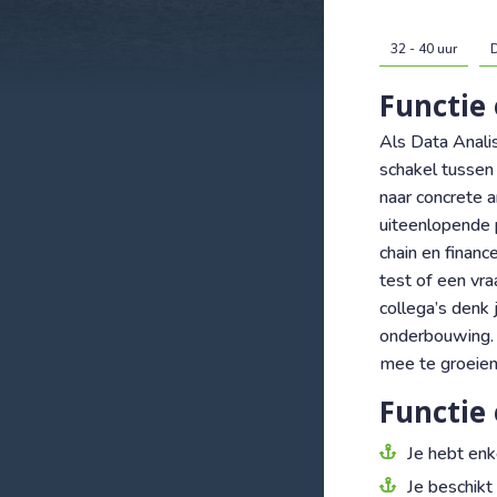
32 - 40 uur
D
Functie
Als Data Analis
schakel tussen 
naar concrete 
uiteenlopende p
chain en financ
test of een vr
collega’s denk 
onderbouwing. 
mee te groeien
Functie 
Je hebt enke
Je beschikt