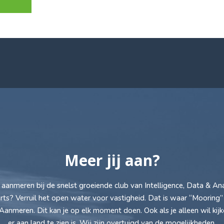
Meer jij aan?
ij aanmeren bij de snelst groeiende club van Intelligence, Data & Ana
rts? Verruil het open water voor vastigheid. Dat is waar “Mooring”
 Aanmeren. Dit kan je op elk moment doen. Ook als je alleen wil kij
er aan land te zien is. Wij zijn overtuigd van de mogelijkheden.