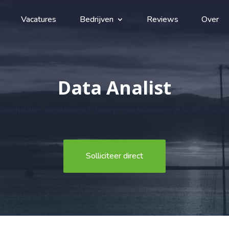
Vacatures
Bedrijven
Reviews
Over
Data Analist
stakeholders en datasets? Zoek je een rol waarin je businessvrag
Solliciteer direct