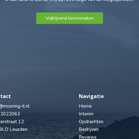
Vrijblijvend kennismaken
tact
Navigatie
@mooring-it.nl
Home
 2022063
Interim
erstraat 12
Opdrachten
3LD Leusden
Bedrijven
Reviews