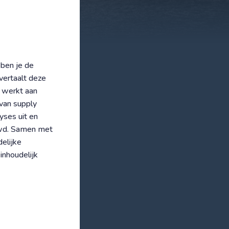
 ben je de
 vertaalt deze
e werkt aan
 van supply
yses uit en
ouwd. Samen met
delijke
inhoudelijk