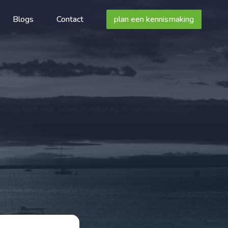
Blogs
Contact
plan een kennismaking
en vertaalt naar scherpe analyses en concrete inzichten?