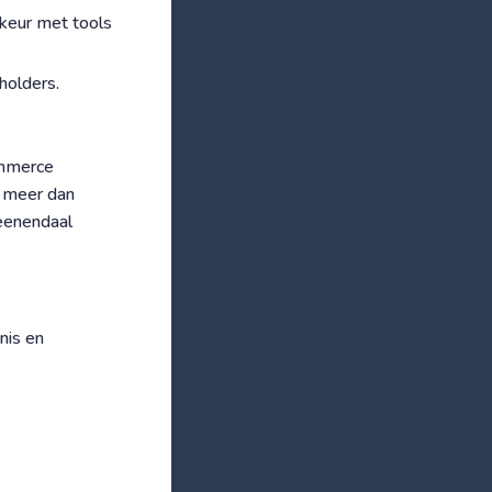
rkeur met tools
eholders.
ommerce
e meer dan
eenendaal
nis en