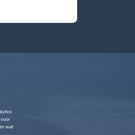
lytics
 voor
ken wat