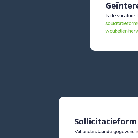
Geïnter
Is de vacature
sollicitatieform
woukelien.herw
Sollicitatieform
Vul onderstaande gegevens in 