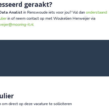
esseerd geraakt?
Data Analist
in Renswoude iets voor jou? Vul dan
onderstaand
ulier
in of neem contact op met Woukelien Herweijer via
eijer@mooring-it.nl
ulier
om direct op deze vacature te solliciteren