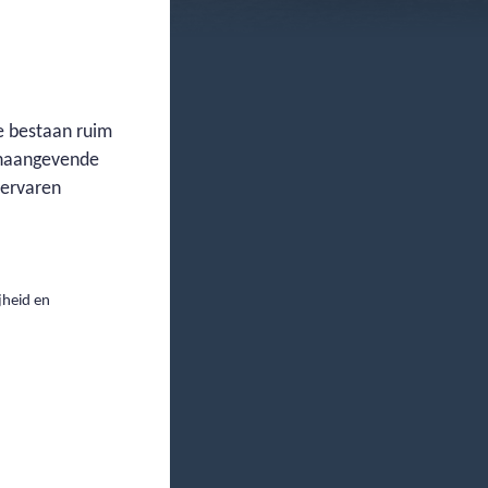
e bestaan ruim
oonaangevende
 ervaren
jheid en