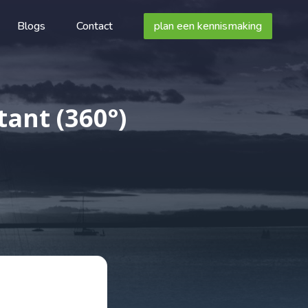
Blogs
Contact
plan een kennismaking
ant (360°)