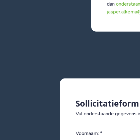
dan
onderstaand
jasper.alkema@
Sollicitatieform
Vul onderstaande gegevens in 
Voornaam: *