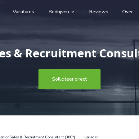
Vacatures
Bedrijven
Reviews
Over
les & Recruitment Consult
Solliciteer direct
enior Sales & Recruitment Consultant (360°)
Leusden