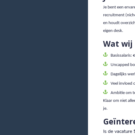
Je bent een ervar
recruitment (niche
en houdt overzich
eigen desk.
Wat wij
Basissalaris: 
Uncapped bo
Dagelijks we
Veel invloed 
Ambitie om te
Klaar om niet all
je.
Geïnter
Is de vacature