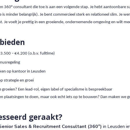
en 360° consultant die toe is aan een volgende stap. Je hebt aantoonbare 
 is minder belangrijk). Je bent commercieel sterk en relationeel slim. Je we
t. Je voelt je prettig in een groeiende, ondernemende omgeving en wilt mee
 bieden
€3.500 – €4.200 (o.b.v. fulltime)
nusregeling
rken op kantoor in Leusden
op strategie en groei
 groeien? Een lead-rol, eigen label of specialisme is bespreekbaar
een plaatsingen te doen, maar ook echt iets op te bouwen? Dan maken we g
esseerd geraakt?
Senior Sales & Recruitment Consultant (360°)
in Leusden ie