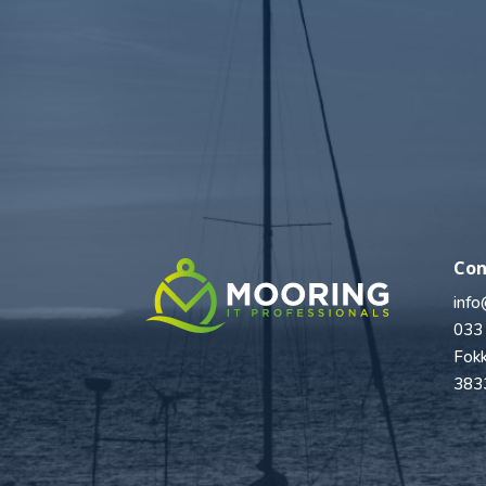
Con
info
033
Fokk
383