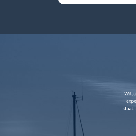
Wil j
expe
staat.