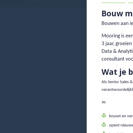
Bouw me
Bouwen aan iet
Mooring is een
3 jaar, groeie
Data & Analyt
consultant vo
Wat je b
Als Senior Sales &
verantwoordelijk
Je:
bouwt en ver
opent nieuwe