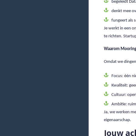
begeleidt Dat
denkt mee ove
fungeert als 
Je werkt in een 
te richten. Startu
Waarom Moorin
Omdat we dingen
Focus: één nic
Kwaliteit: g
Cultuur: open
Ambitie: rui
Ja, we werken met 
eigenaarschap.
Jouw ac