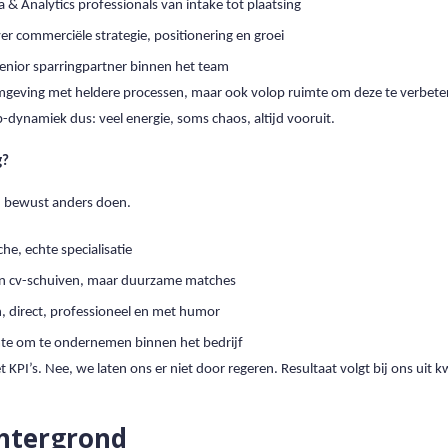
a & Analytics professionals van intake tot plaatsing
r commerciële strategie, positionering en groei
senior sparringpartner binnen het team
omgeving met heldere processen, maar ook volop ruimte om deze te verbete
p-dynamiek dus: veel energie, soms chaos, altijd vooruit.
g?
 bewust anders doen.
he, echte specialisatie
een cv-schuiven, maar duurzame matches
, direct, professioneel en met humor
mte om te ondernemen binnen het bedrijf
KPI’s. Nee, we laten ons er niet door regeren. Resultaat volgt bij ons uit kw
htergrond