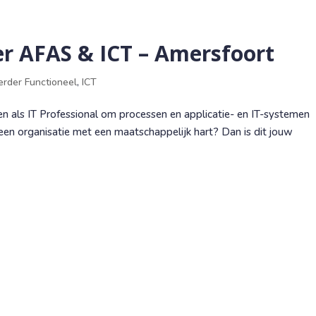
Vacatures
Bedrijven
Reviews
Over
r AFAS & ICT – Amersfoort
erder Functioneel
,
ICT
ken als IT Professional om processen en applicatie- en IT-systemen
 een organisatie met een maatschappelijk hart? Dan is dit jouw