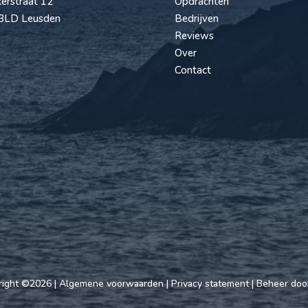
erstraat 12
Opdrachten
3LD Leusden
Bedrijven
Reviews
Over
Contact
right ©2026 |
Algemene voorwaarden
|
Privacy statement
| Beheer do