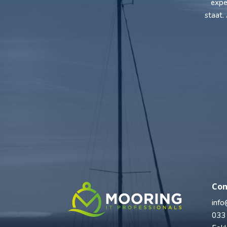
expe
staat.
Con
info
033