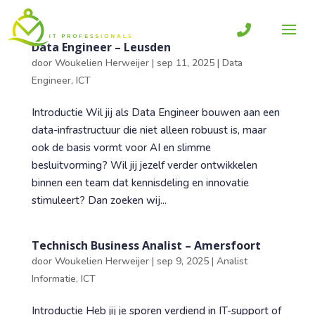
Data Engineer – Leusden
door
Woukelien Herweijer
|
sep 11, 2025
|
Data
Engineer
,
ICT
Introductie Wil jij als Data Engineer bouwen aan een
data-infrastructuur die niet alleen robuust is, maar
ook de basis vormt voor AI en slimme
besluitvorming? Wil jij jezelf verder ontwikkelen
binnen een team dat kennisdeling en innovatie
stimuleert? Dan zoeken wij...
Technisch Business Analist – Amersfoort
door
Woukelien Herweijer
|
sep 9, 2025
|
Analist
Informatie
,
ICT
Introductie Heb jij je sporen verdiend in IT-support of